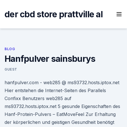
Skip
to
der cbd store prattville al
content
BLOG
Hanfpulver sainsburys
GUEST
hanfpulver.com - web285 @ ms93732.hosts.iptox.net
Hier entstehen die Internet-Seiten des Parallels
Confixx Benutzers web285 auf
ms93732.hosts.iptox.net 5 gesunde Eigenschaften des
Hanf-Protein-Pulvers – EatMoveFeel Zur Erhaltung
der körperlichen und geistigen Gesundheit benötigt